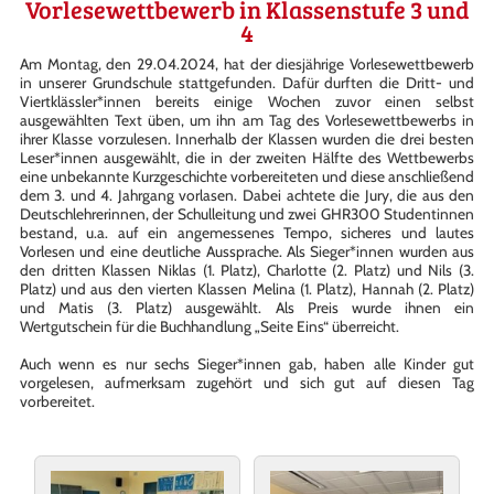
Vorlesewettbewerb in Klassenstufe 3 und
4
Am Montag, den 29.04.2024, hat der diesjährige Vorlesewettbewerb
in unserer Grundschule stattgefunden. Dafür durften die Dritt- und
Viertklässler*innen bereits einige Wochen zuvor einen selbst
ausgewählten Text üben, um ihn am Tag des Vorlesewettbewerbs in
ihrer Klasse vorzulesen. Innerhalb der Klassen wurden die drei besten
Leser*innen ausgewählt, die in der zweiten Hälfte des Wettbewerbs
eine unbekannte Kurzgeschichte vorbereiteten und diese anschließend
dem 3. und 4. Jahrgang vorlasen. Dabei achtete die Jury, die aus den
Deutschlehrerinnen, der Schulleitung und zwei GHR300 Studentinnen
bestand, u.a. auf ein angemessenes Tempo, sicheres und lautes
Vorlesen und eine deutliche Aussprache. Als Sieger*innen wurden aus
den dritten Klassen Niklas (1. Platz), Charlotte (2. Platz) und Nils (3.
Platz) und aus den vierten Klassen Melina (1. Platz), Hannah (2. Platz)
und Matis (3. Platz) ausgewählt. Als Preis wurde ihnen ein
Wertgutschein für die Buchhandlung „Seite Eins“ überreicht.
Auch wenn es nur sechs Sieger*innen gab, haben alle Kinder gut
vorgelesen, aufmerksam zugehört und sich gut auf diesen Tag
vorbereitet.