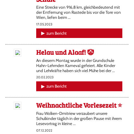
Eine Strecke von 916,8 km, gleichbedeutend mit
der Entfernung von Rastede bis vor die Tore von
Wien, liefen beim ...
17.05.2023
zum Bericht
Helau und Alaaf! 🤡
An diesem Montag wurde in der Grundschule
Hahn-Lehmden Karneval gefeiert. Alle Kinder
und Lehrkräfte haben sich viel Mühe bei der ...
20.02.2023
zum Bericht
Weihnachtliche Vorlesezeit ⭐️
Frau Wolken-Dmitriew verzaubert unsere
Schulkinder täglich in der großen Pause mit ihrem
Lesevortrag in kleine ...
07.12.2022